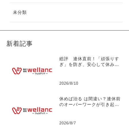
未分類
新着記事
総評 連休直前！「頑張りす
ぎ」を防ぎ、安心して休みに
入れる組織づくりの鉄則につ
いて 【社長の独り言】No.1
34
2026/8/10
休めば治る は間違い？連休前
のオーバーワークが引き起こ
す【お盆明けの突発離職】に
ついて 【社長の独り言】No.
133
2026/8/7