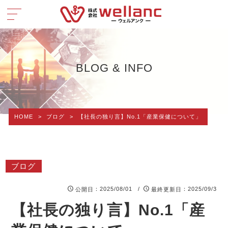
BLOG & INFO
HOME
>
ブログ
>
【社長の独り言】No.1「産業保健について」
ブログ
：2025/08/01 /
：2025/09/3
公開日
最終更新日
【社長の独り言】No.1「産