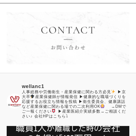
wellanc1
人事総務や労働衛生・産業保健に関わる方必見
▶︎京
大卒
産業保健師が情報発信
▶︎健康的な職場づくりを
応援するお役立ち情報を投稿
▶︎衛生委員会、健康講話
など産業保健に関わる場での二次利用OK
→DMで
ご一報ください
▶︎産業医紹介実績多数→ご相談くだ
さい♪
会社HPはこちら⤵︎