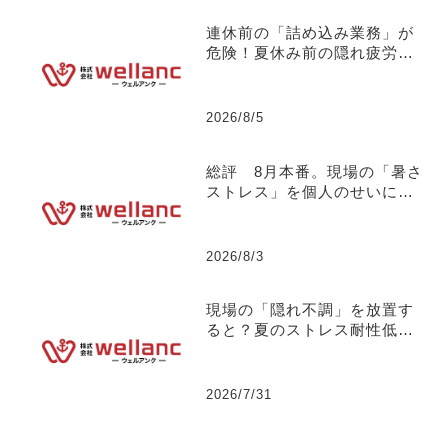
連休前の「詰め込み業務」が
危険！夏休み前の隠れ疲労と
パフォーマンス低下のメカニ
ズムについて 【社長の独り
言】No.132
2026/8/5
総評 8月本番。現場の「暑さ
ストレス」を個人のせいにし
ない組織づくりについて
【社長の独り言】No.131
2026/8/3
現場の「隠れ不調」を放置す
ると？夏のストレス耐性低下
が引き起こす【突発離職】の
リスクについて 【社長の独
り言】No.130
2026/7/31