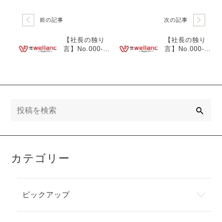
前の記事
次の記事
【社長の独り
【社長の独り
言】No.000-5
言】No.000-6
「スマホでQR
「ただの箱じ
をかざすだ
ゃない。Ancli
け！新システ
nkの裏側に
ム『Anclink』
『第三者』の
に込めた想
私たちがいる
い」
理由」
検
索
カテゴリー
ピックアップ