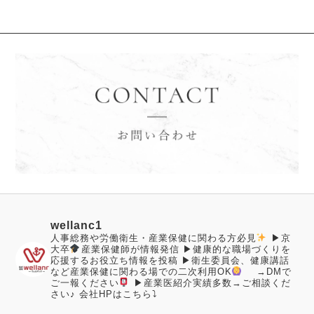
wellanc1
人事総務や労働衛生・産業保健に関わる方必見
▶︎京
大卒
産業保健師が情報発信
▶︎健康的な職場づくりを
応援するお役立ち情報を投稿
▶︎衛生委員会、健康講話
など産業保健に関わる場での二次利用OK
→DMで
ご一報ください
▶︎産業医紹介実績多数→ご相談くだ
さい♪
会社HPはこちら⤵︎