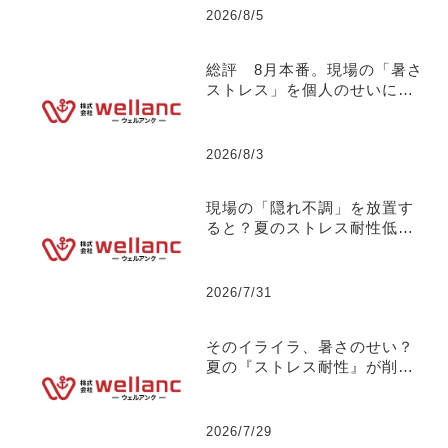
言】No.132
2026/8/5
総評 8月本番。現場の「暑さ
ストレス」を個人のせいにし
ない組織づくりについて
【社長の独り言】No.131
2026/8/3
現場の「隠れ不調」を放置す
ると？夏のストレス耐性低下
が引き起こす【突発離職】の
リスクについて 【社長の独
り言】No.130
2026/7/31
そのイライラ、暑さのせい？
夏の『ストレス耐性』が削ら
れる危険な悪循環について
【社長の独り言】No.129
2026/7/29