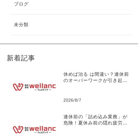
ブログ
未分類
新着記事
休めば治る は間違い？連休前
のオーバーワークが引き起こ
す【お盆明けの突発離職】に
ついて 【社長の独り言】No.
133
2026/8/7
連休前の「詰め込み業務」が
危険！夏休み前の隠れ疲労と
パフォーマンス低下のメカニ
ズムについて 【社長の独り