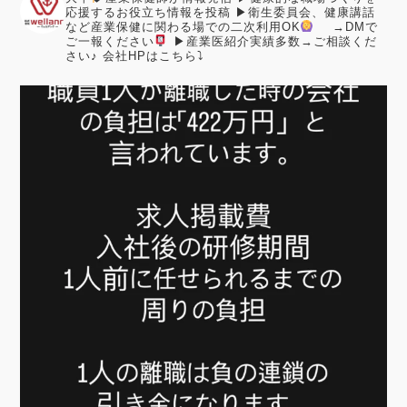
応援するお役立ち情報を投稿
▶︎衛生委員会、健康講話
など産業保健に関わる場での二次利用OK
→DMで
ご一報ください
▶︎産業医紹介実績多数→ご相談くだ
さい♪
会社HPはこちら⤵︎