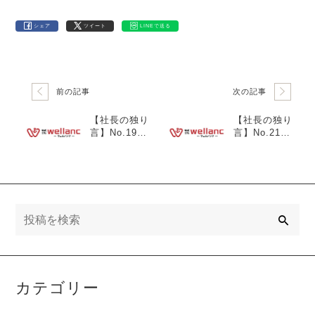
シェア
ツイート
LINEで送る
前の記事
次の記事
【社長の独り
【社長の独り
言】No.19
言】No.21
「産業医面談
「産業医面談
（長時間残
（休職・復
業）につい
職）につい
て」
て」
検
索
カテゴリー