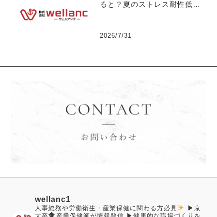
ると？夏のストレス耐性低下
が引き起こす【突発離職】の
リスクについて 【社長の独
り言】No.130
2026/7/31
wellanc1
人事総務や労働衛生・産業保健に関わる方必見
▶︎京
大卒
産業保健師が情報発信
▶︎健康的な職場づくりを