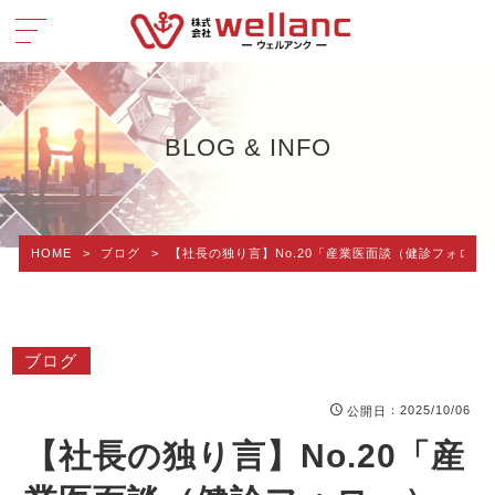
BLOG & INFO
HOME
>
ブログ
>
【社長の独り言】No.20「産業医面談（健診フォロー
ブログ
：2025/10/06
公開日
【社長の独り言】No.20「産