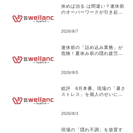
休めば治る は間違い？連休前
のオーバーワークが引き起こ
す【お盆明けの突発離職】に
ついて 【社長の独り言】No.
133
2026/8/7
連休前の「詰め込み業務」が
危険！夏休み前の隠れ疲労と
パフォーマンス低下のメカニ
ズムについて 【社長の独り
言】No.132
2026/8/5
総評 8月本番。現場の「暑さ
ストレス」を個人のせいにし
ない組織づくりについて
【社長の独り言】No.131
2026/8/3
現場の「隠れ不調」を放置す