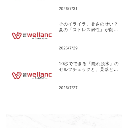
リスクについて 【社長の独
り言】No.130
2026/7/31
そのイライラ、暑さのせい？
夏の『ストレス耐性』が削ら
れる危険な悪循環について
【社長の独り言】No.129
2026/7/29
10秒でできる『隠れ脱水』の
セルフチェックと、見落とし
がちな初期症状について
【社長の独り言】No.128
2026/7/27