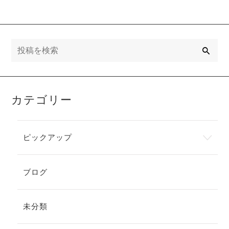
ンザ」につい
の相談3につい
て
て」
検
索
カテゴリー
ピックアップ
ブログ
未分類