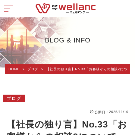
BLOG & INFO
HOME
>
ブログ
>
【社長の独り言】No.33「お客様からの相談2について
ブログ
：2025/11/10
公開日
【社長の独り言】No.33「お