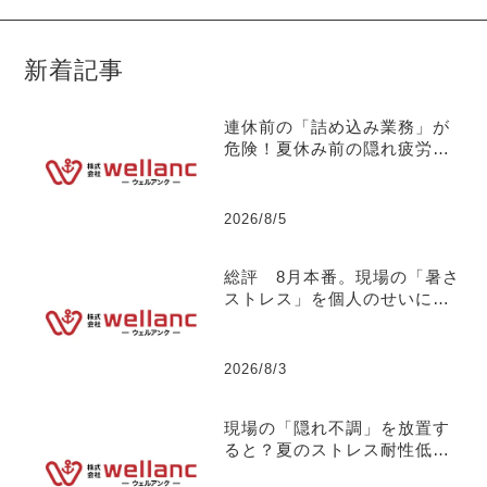
新着記事
連休前の「詰め込み業務」が
危険！夏休み前の隠れ疲労と
パフォーマンス低下のメカニ
ズムについて 【社長の独り
言】No.132
2026/8/5
総評 8月本番。現場の「暑さ
ストレス」を個人のせいにし
ない組織づくりについて
【社長の独り言】No.131
2026/8/3
現場の「隠れ不調」を放置す
ると？夏のストレス耐性低下
が引き起こす【突発離職】の