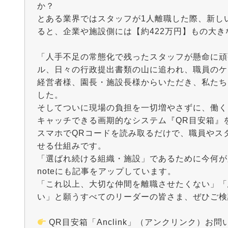
か？
とある業界ではスタッフが1人離職した際、新し
ると、企業や施設側には【約422万円】もの大
「人手不足の常態化で残ったスタッフが懸命に頑
ル、日々の行政提出書類の山に追われ、職員のケ
経営者様、園長・施設長様からいただき、私たち
した。
そしてついに現場の負担を一切増やさずに、働く
キャッチできる画期的なシステム『QR目安箱』
スマホでQRコードを読み取るだけで、職員やス
せる仕組みです。
「選ばれ続ける組織・施設」であるために今何が
noteにも記事をアップしています。
「これ以上、大切な仲間を離職させたくない」「
い」と願うすべてのリーダーの皆さま、ぜひご検
QR目安箱「Anclink」（アンクリンク）お