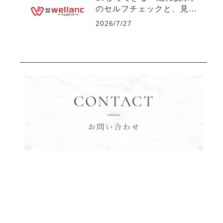
のセルフチェックと、見落
としがちな初期症状につい
2026/7/27
て 【社長の独り言】No.1
28