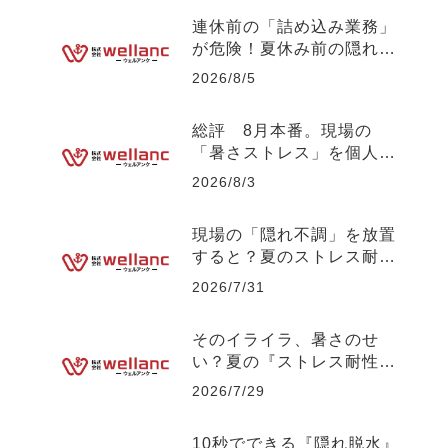
連休前の「詰め込み業務」
が危険！夏休み前の隠れ疲
労とパフォーマンス低下の
2026/8/5
メカニズムについて 【社
長の独り言】No.132
総評 8月本番。現場の
「暑さストレス」を個人の
せいにしない組織づくりに
2026/8/3
ついて 【社長の独り言】
No.131
現場の「隠れ不調」を放置
すると？夏のストレス耐性
低下が引き起こす【突発離
2026/7/31
職】のリスクについて
【社長の独り言】No.130
そのイライラ、暑さのせ
い？夏の『ストレス耐性』
が削られる危険な悪循環に
2026/7/29
ついて 【社長の独り言】
No.129
10秒でできる『隠れ脱水』