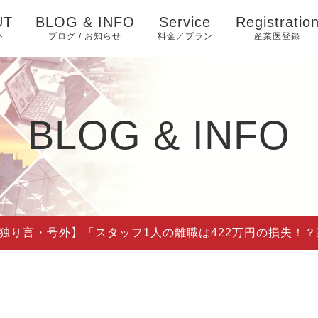
UT
BLOG & INFO
Service
Registratio
ト
ブログ / お知らせ
料金／プラン
産業医登録
お知らせ
ブログ
BLOG & INFO
ピックアップ
独り言・号外】「スタッフ1人の離職は422万円の損失！？