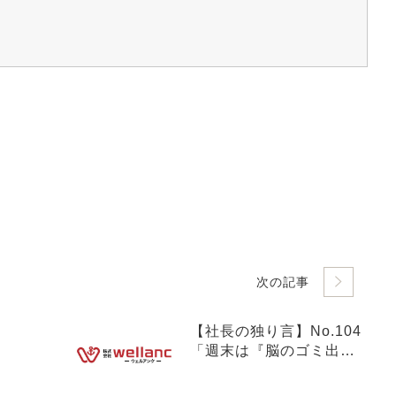
次の記事
【社長の独り言】No.104
「週末は『脳のゴミ出
し』を！短時間でリフレ
ッシュするコツと、人事