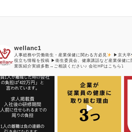
の時間を創出する仕組み
について」
wellanc1
人事総務や労働衛生・産業保健に関わる方必見
▶︎京大卒
役立ち情報を投稿
▶︎衛生委員会、健康講話など産業保健に
業医紹介実績多数→ご相談ください♪
会社HPはこちら⤵︎