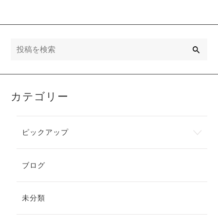
張を味方に！
の週末に。緊
数秒で整う
張を解きほぐ
『筋弛緩法』
す『脳の休
と、プロのサ
日』と、企業
ポートで人事
のリスクを未
検
索
の負担を軽減
然に防ぐ産業
する仕組み作
保健のあり方
りについて」
について」
カテゴリー
ピックアップ
ブログ
未分類