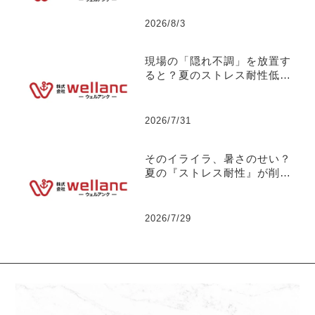
【社長の独り言】No.131
2026/8/3
現場の「隠れ不調」を放置す
ると？夏のストレス耐性低下
が引き起こす【突発離職】の
リスクについて 【社長の独
り言】No.130
2026/7/31
そのイライラ、暑さのせい？
夏の『ストレス耐性』が削ら
れる危険な悪循環について
【社長の独り言】No.129
2026/7/29