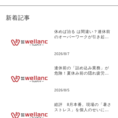
新着記事
休めば治る は間違い？連休前
のオーバーワークが引き起こ
す【お盆明けの突発離職】に
ついて 【社長の独り言】No.
133
2026/8/7
連休前の「詰め込み業務」が
危険！夏休み前の隠れ疲労と
パフォーマンス低下のメカニ
ズムについて 【社長の独り
言】No.132
2026/8/5
総評 8月本番。現場の「暑さ
ストレス」を個人のせいにし
ない組織づくりについて