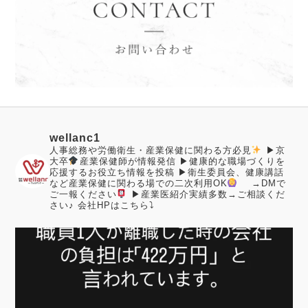
wellanc1
人事総務や労働衛生・産業保健に関わる方必見
▶︎京
大卒
産業保健師が情報発信
▶︎健康的な職場づくりを
応援するお役立ち情報を投稿
▶︎衛生委員会、健康講話
など産業保健に関わる場での二次利用OK
→DMで
ご一報ください
▶︎産業医紹介実績多数→ご相談くだ
さい♪
会社HPはこちら⤵︎